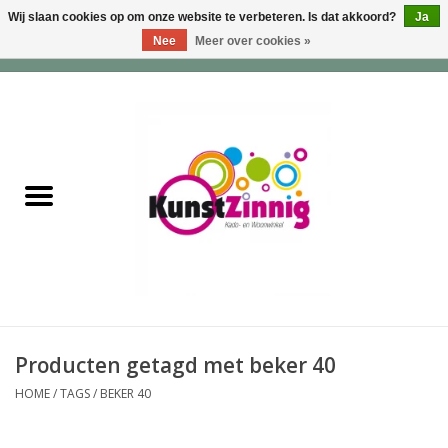
Wij slaan cookies op om onze website te verbeteren. Is dat akkoord?
Ja
Nee
Meer over cookies »
0 Artikelen - €0,00
Home
Servies
Wonen & Lifestyle
Geuren & Zepen
HappySoaps & Shampoo
Bars
Producten getagd met beker 40
HOME
/
TAGS
/
BEKER 40
Tassen & Portemonnees