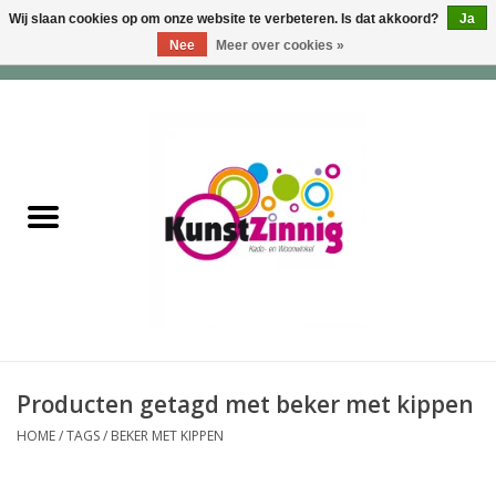
Wij slaan cookies op om onze website te verbeteren. Is dat akkoord?
Ja
Nee
Meer over cookies »
0 Artikelen - €0,00
Home
Servies
Wonen & Lifestyle
Geuren & Zepen
HappySoaps & Shampoo
Bars
Producten getagd met beker met kippen
HOME
/
TAGS
/
BEKER MET KIPPEN
Tassen & Portemonnees