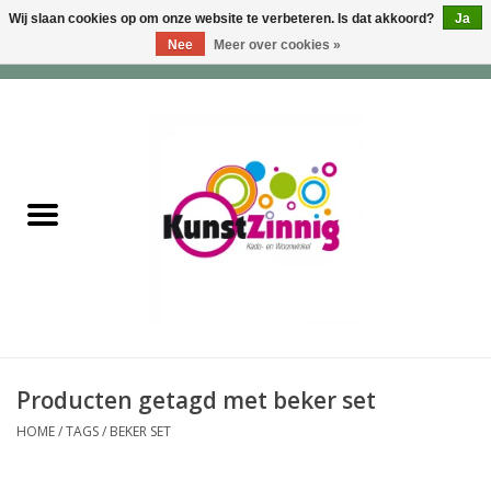
Wij slaan cookies op om onze website te verbeteren. Is dat akkoord?
Ja
Nee
Meer over cookies »
0 Artikelen - €0,00
Home
Servies
Wonen & Lifestyle
Geuren & Zepen
HappySoaps & Shampoo
Bars
Producten getagd met beker set
HOME
/
TAGS
/
BEKER SET
Tassen & Portemonnees