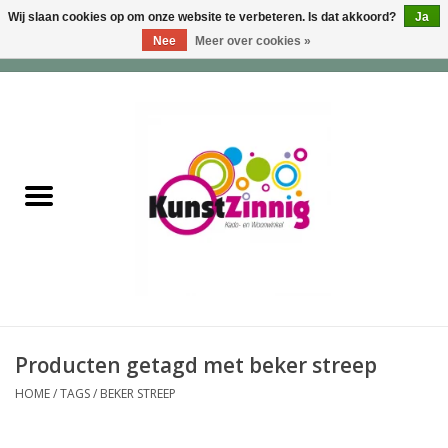
Wij slaan cookies op om onze website te verbeteren. Is dat akkoord?
Ja
Nee
Meer over cookies »
0 Artikelen - €0,00
Home
Servies
Wonen & Lifestyle
Geuren & Zepen
HappySoaps & Shampoo
Bars
Producten getagd met beker streep
HOME
/
TAGS
/
BEKER STREEP
Tassen & Portemonnees