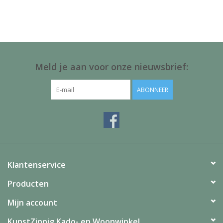
Juf & Meester Cadeaus
Brievenbus Kadootjes
Kadobonnen
Meld je aan voor onze nieuwsbrief:
Geslaagd!
ABONNEER
Merken
Klantenservice
Producten
Mijn account
KunstZinnig Kado- en Woonwinkel