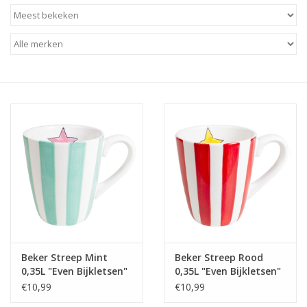
Baby & Kids
Kinderen
Cadeauboeken
Stationery & Gifts
Sieraden
Hebbedingen
Thee, Koffie & wat Lekkers
Beker Streep Mint
Beker Streep Rood
0,35L "Even Bijkletsen"
0,35L "Even Bijkletsen"
Wenskaarten
- Blond Amsterdam
- Blond Amsterdam
€10,99
€10,99