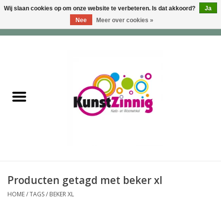
Wij slaan cookies op om onze website te verbeteren. Is dat akkoord?
Ja
Nee
Meer over cookies »
0 Artikelen - €0,00
Home
Servies
Wonen & Lifestyle
Geuren & Zepen
HappySoaps & Shampoo
Bars
Producten getagd met beker xl
HOME
/
TAGS
/
BEKER XL
Tassen & Portemonnees