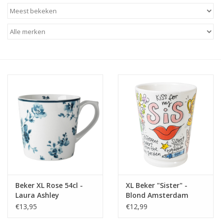
Baby & Kids
Kinderen
Cadeauboeken
Stationery & Gifts
Sieraden
Hebbedingen
Thee, Koffie & wat Lekkers
Beker XL Rose 54cl -
XL Beker "Sister" -
Laura Ashley
Blond Amsterdam
Wenskaarten
€13,95
€12,99