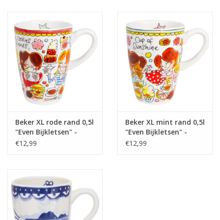
Juf & Meester Cadeaus
Brievenbus Kadootjes
Kadobonnen
Geslaagd!
Merken
Beker XL rode rand 0,5l
Beker XL mint rand 0,5l
"Even Bijkletsen" -
"Even Bijkletsen" -
Blond Amsterdam
Blond Amsterdam
€12,99
€12,99