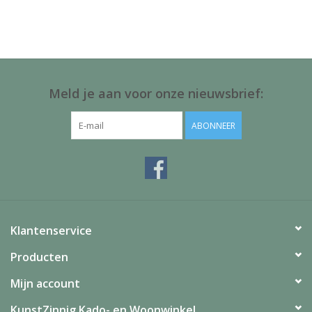
Juf & Meester Cadeaus
Brievenbus Kadootjes
Kadobonnen
Meld je aan voor onze nieuwsbrief:
Geslaagd!
ABONNEER
Merken
Klantenservice
Producten
Mijn account
KunstZinnig Kado- en Woonwinkel