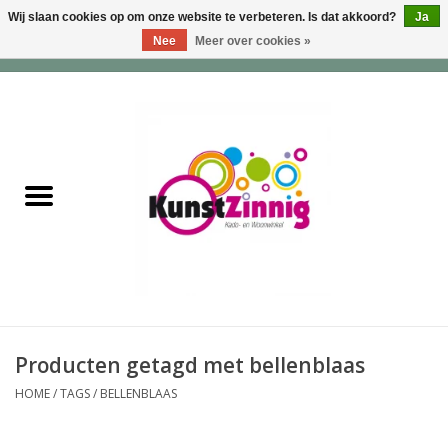
Wij slaan cookies op om onze website te verbeteren. Is dat akkoord?
Ja
Nee
Meer over cookies »
0 Artikelen - €0,00
Home
Servies
Wonen & Lifestyle
Geuren & Zepen
HappySoaps & Shampoo
Bars
Producten getagd met bellenblaas
HOME
/
TAGS
/
BELLENBLAAS
Tassen & Portemonnees