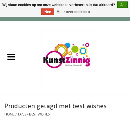
Wij slaan cookies op om onze website te verbeteren. Is dat akkoord?
Ja
Nee
Meer over cookies »
0 Artikelen - €0,00
Home
Servies
Wonen & Lifestyle
Geuren & Zepen
HappySoaps & Shampoo
Bars
Producten getagd met best wishes
HOME
/
TAGS
/
BEST WISHES
Tassen & Portemonnees