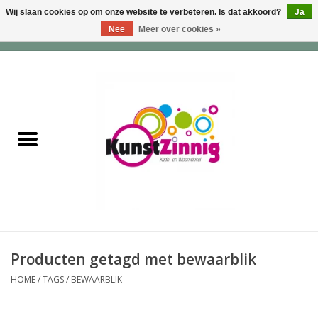
Wij slaan cookies op om onze website te verbeteren. Is dat akkoord?
Ja
Nee
Meer over cookies »
0 Artikelen - €0,00
Home
Servies
Wonen & Lifestyle
Geuren & Zepen
HappySoaps & Shampoo
Bars
Producten getagd met bewaarblik
HOME
/
TAGS
/
BEWAARBLIK
Tassen & Portemonnees