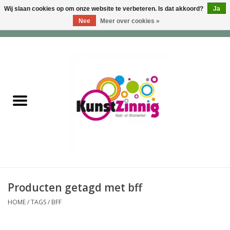
Wij slaan cookies op om onze website te verbeteren. Is dat akkoord?
Ja
Nee
Meer over cookies »
0 Artikelen - €0,00
Home
Servies
Wonen & Lifestyle
Geuren & Zepen
HappySoaps & Shampoo
Bars
Producten getagd met bff
HOME
/
TAGS
/
BFF
Tassen & Portemonnees