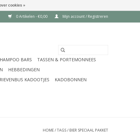
over cookies »
0 Artikelen - €0,00
Mijn account / Registreren
SHAMPOO BARS
TASSEN & PORTEMONNEES
EN
HEBBEDINGEN
RIEVENBUS KADOOTJES
KADOBONNEN
HOME
/
TAGS
/
BIER SPECIAAL PAKKET