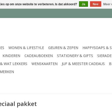
kies op om onze website te verbeteren. Is dat akkoord?
Ja
Nee
Meer 
IES
WONEN & LIFESTYLE
GEUREN & ZEPEN
HAPPYSOAPS & 
KINDEREN
CADEAUBOEKEN
STATIONERY & GIFTS
SIERAD
 & WAT LEKKERS
WENSKAARTEN
JUF & MEESTER CADEAUS
B
MERKEN
eciaal pakket