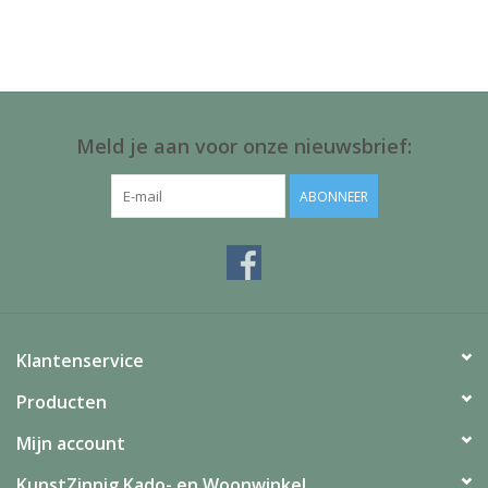
Juf & Meester Cadeaus
Brievenbus Kadootjes
Kadobonnen
Meld je aan voor onze nieuwsbrief:
Geslaagd!
ABONNEER
Merken
Klantenservice
Producten
Mijn account
KunstZinnig Kado- en Woonwinkel