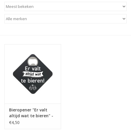
Baby & Kids
Kinderen
Cadeauboeken
Stationery & Gifts
Sieraden
Hebbedingen
Thee, Koffie & wat Lekkers
Bieropener "Er valt
altijd wat te bieren" -
Wenskaarten
The Big Gifts
€4,50