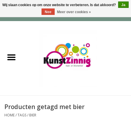
Wij slaan cookies op om onze website te verbeteren. Is dat akkoord?
Ja
Nee
Meer over cookies »
0 Artikelen - €0,00
Home
Servies
Wonen & Lifestyle
Geuren & Zepen
HappySoaps & Shampoo
Bars
Producten getagd met bier
HOME
/
TAGS
/
BIER
Tassen & Portemonnees