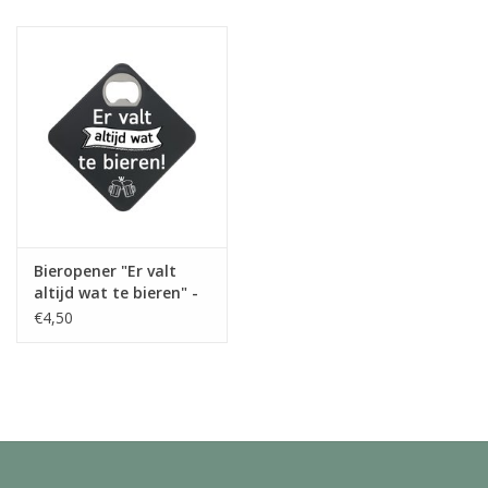
Juf & Meester Cadeaus
Brievenbus Kadootjes
Kadobonnen
Geslaagd!
Merken
Bieropener "Er valt
altijd wat te bieren" -
The Big Gifts
€4,50