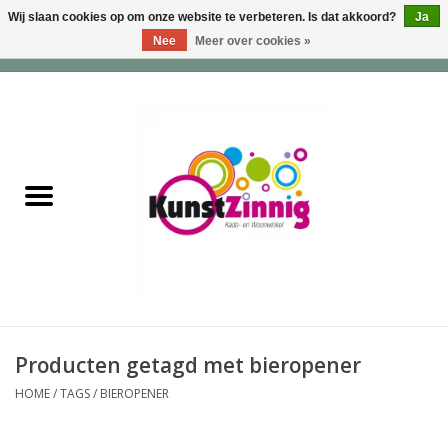
Wij slaan cookies op om onze website te verbeteren. Is dat akkoord?
Ja
Nee
Meer over cookies »
0 Artikelen - €0,00
Home
Servies
Wonen & Lifestyle
Geuren & Zepen
HappySoaps & Shampoo
Bars
Producten getagd met bieropener
HOME
/
TAGS
/
BIEROPENER
Tassen & Portemonnees