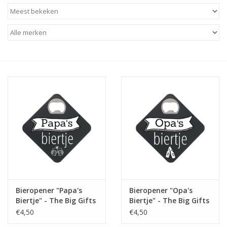
Baby & Kids
Kinderen
Cadeauboeken
Stationery & Gifts
Sieraden
Hebbedingen
Thee, Koffie & wat Lekkers
Bieropener "Papa's
Bieropener "Opa's
Biertje" - The Big Gifts
Biertje" - The Big Gifts
Wenskaarten
€4,50
€4,50