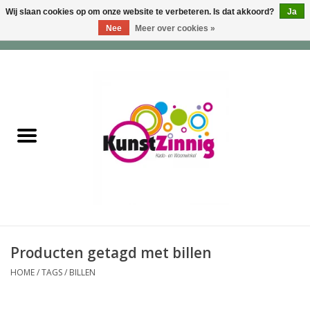
Wij slaan cookies op om onze website te verbeteren. Is dat akkoord?
Ja
Nee
Meer over cookies »
0 Artikelen - €0,00
Home
Servies
Wonen & Lifestyle
Geuren & Zepen
HappySoaps & Shampoo
Bars
Producten getagd met billen
HOME
/
TAGS
/
BILLEN
Tassen & Portemonnees