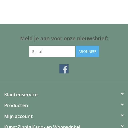
Juf & Meester Cadeaus
Brievenbus Kadootjes
Kadobonnen
Meld je aan voor onze nieuwsbrief:
Geslaagd!
ABONNEER
Merken
Klantenservice
Producten
Mijn account
KunstZinnig Kado- en Woonwinkel