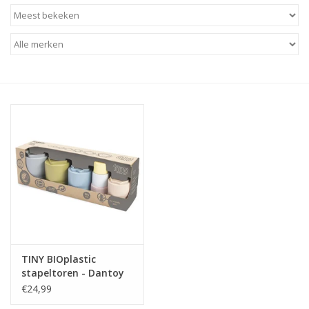
Baby & Kids
Kinderen
Cadeauboeken
Stationery & Gifts
Sieraden
Hebbedingen
Thee, Koffie & wat Lekkers
TINY BIOplastic
stapeltoren - Dantoy
Wenskaarten
€24,99