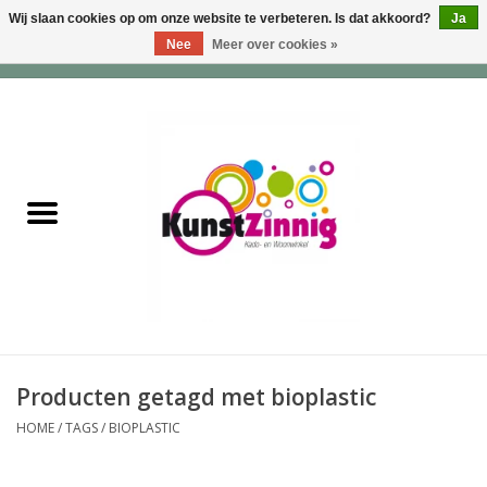
Wij slaan cookies op om onze website te verbeteren. Is dat akkoord?
Ja
Nee
Meer over cookies »
0 Artikelen - €0,00
Home
Servies
Wonen & Lifestyle
Geuren & Zepen
HappySoaps & Shampoo
Bars
Producten getagd met bioplastic
HOME
/
TAGS
/
BIOPLASTIC
Tassen & Portemonnees