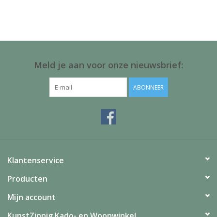
Juf & Meester Cadeaus
Brievenbus Kadootjes
Kadobonnen
Meld je aan voor onze nieuwsbrief:
Geslaagd!
ABONNEER
Merken
Klantenservice
Producten
Mijn account
KunstZinnig Kado- en Woonwinkel