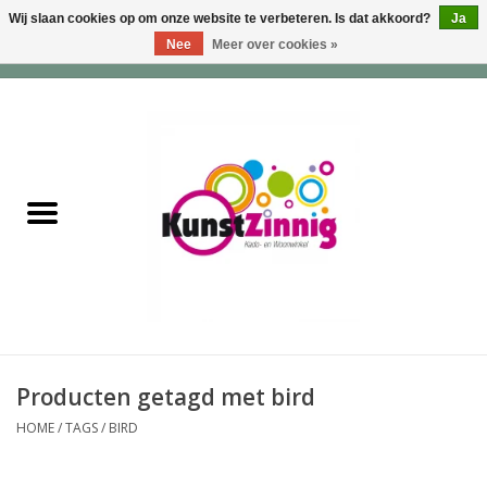
Wij slaan cookies op om onze website te verbeteren. Is dat akkoord?
Ja
Nee
Meer over cookies »
0 Artikelen - €0,00
Home
Servies
Wonen & Lifestyle
Geuren & Zepen
HappySoaps & Shampoo
Bars
Producten getagd met bird
HOME
/
TAGS
/
BIRD
Tassen & Portemonnees