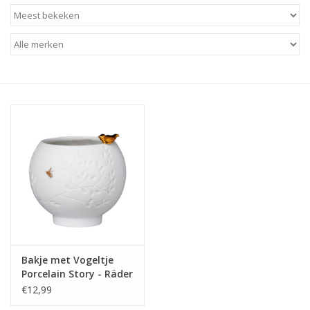
Baby & Kids
Kinderen
Cadeauboeken
Stationery & Gifts
Sieraden
Hebbedingen
Thee, Koffie & wat Lekkers
Bakje met Vogeltje
Porcelain Story - Räder
Wenskaarten
€12,99