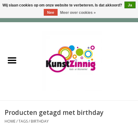
Wij slaan cookies op om onze website te verbeteren. Is dat akkoord?
Ja
Nee
Meer over cookies »
0 Artikelen - €0,00
Home
Servies
Wonen & Lifestyle
Geuren & Zepen
HappySoaps & Shampoo
Bars
Producten getagd met birthday
HOME
/
TAGS
/
BIRTHDAY
Tassen & Portemonnees