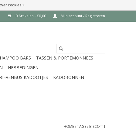
over cookies »
0 Artikelen - €0,00
Mijn account / Registreren
SHAMPOO BARS
TASSEN & PORTEMONNEES
EN
HEBBEDINGEN
RIEVENBUS KADOOTJES
KADOBONNEN
HOME
/
TAGS
/
BISCOTTI