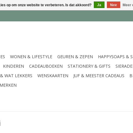
kies op om onze website te verbeteren. Is dat akkoord?
Ja
Nee
Meer 
IES
WONEN & LIFESTYLE
GEUREN & ZEPEN
HAPPYSOAPS & 
KINDEREN
CADEAUBOEKEN
STATIONERY & GIFTS
SIERAD
 & WAT LEKKERS
WENSKAARTEN
JUF & MEESTER CADEAUS
B
MERKEN
i