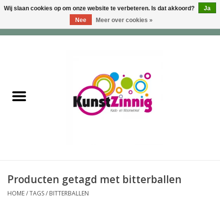
Wij slaan cookies op om onze website te verbeteren. Is dat akkoord?
Ja
Nee
Meer over cookies »
0 Artikelen - €0,00
Home
Servies
Wonen & Lifestyle
Geuren & Zepen
HappySoaps & Shampoo
Bars
Producten getagd met bitterballen
HOME
/
TAGS
/
BITTERBALLEN
Tassen & Portemonnees