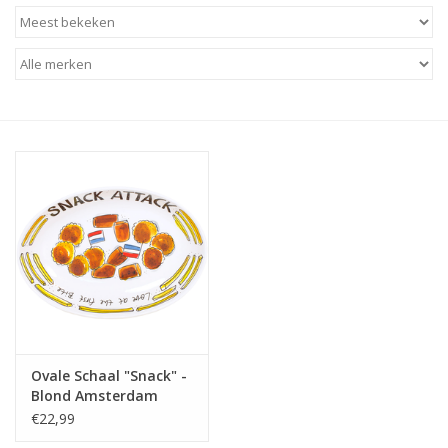
Baby & Kids
Kinderen
Cadeauboeken
Stationery & Gifts
Sieraden
Hebbedingen
Thee, Koffie & wat Lekkers
Ovale Schaal "Snack" -
Blond Amsterdam
Wenskaarten
€22,99