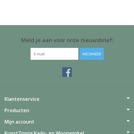
Juf & Meester Cadeaus
Brievenbus Kadootjes
Kadobonnen
Meld je aan voor onze nieuwsbrief:
Geslaagd!
ABONNEER
Merken
Klantenservice
Producten
Mijn account
KunstZinnig Kado- en Woonwinkel