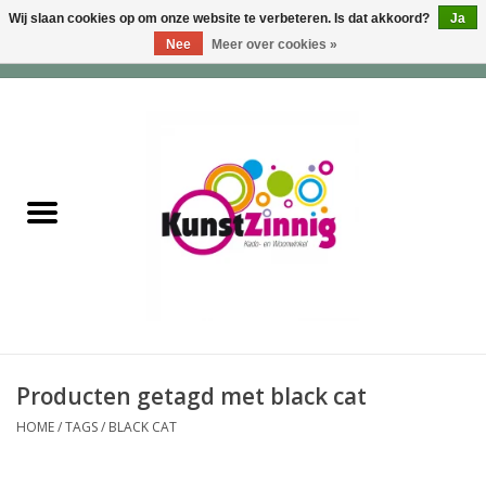
Wij slaan cookies op om onze website te verbeteren. Is dat akkoord?
Ja
Nee
Meer over cookies »
0 Artikelen - €0,00
Home
Servies
Wonen & Lifestyle
Geuren & Zepen
HappySoaps & Shampoo
Bars
Producten getagd met black cat
HOME
/
TAGS
/
BLACK CAT
Tassen & Portemonnees