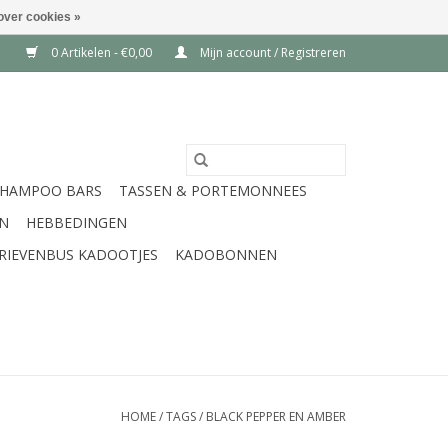
over cookies »
0 Artikelen - €0,00
Mijn account / Registreren
SHAMPOO BARS
TASSEN & PORTEMONNEES
EN
HEBBEDINGEN
RIEVENBUS KADOOTJES
KADOBONNEN
HOME
/
TAGS
/
BLACK PEPPER EN AMBER