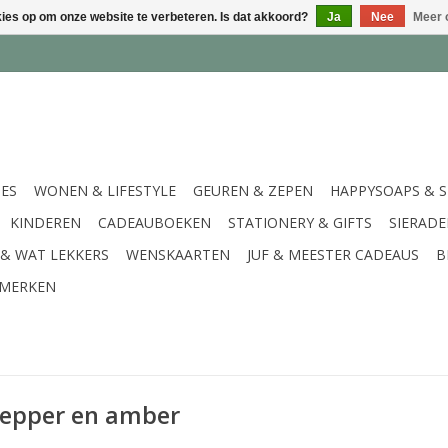
kies op om onze website te verbeteren. Is dat akkoord?
Ja
Nee
Meer 
IES
WONEN & LIFESTYLE
GEUREN & ZEPEN
HAPPYSOAPS & 
KINDEREN
CADEAUBOEKEN
STATIONERY & GIFTS
SIERAD
 & WAT LEKKERS
WENSKAARTEN
JUF & MEESTER CADEAUS
B
MERKEN
pepper en amber