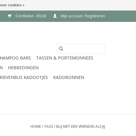
over cookies »
0 Artikelen - €0,00
Mijn account / Registreren
SHAMPOO BARS
TASSEN & PORTEMONNEES
EN
HEBBEDINGEN
RIEVENBUS KADOOTJES
KADOBONNEN
HOME
/
TAGS
/
BLIJ MET EEN VRIENDIN ALS JIJ