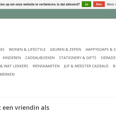
kies op om onze website te verbeteren. Is dat akkoord?
Ja
Nee
Meer 
IES
WONEN & LIFESTYLE
GEUREN & ZEPEN
HAPPYSOAPS & 
KINDEREN
CADEAUBOEKEN
STATIONERY & GIFTS
SIERAD
 & WAT LEKKERS
WENSKAARTEN
JUF & MEESTER CADEAUS
B
MERKEN
 een vriendin als