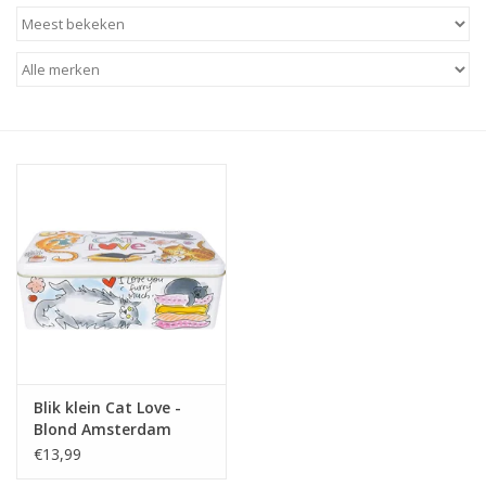
Baby & Kids
Kinderen
Cadeauboeken
Stationery & Gifts
Sieraden
Hebbedingen
Thee, Koffie & wat Lekkers
Blik klein Cat Love -
Blond Amsterdam
Wenskaarten
€13,99