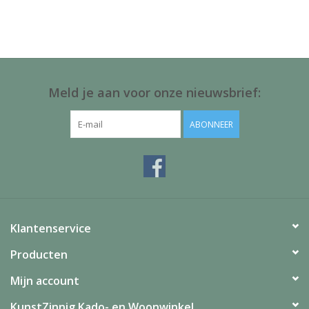
Juf & Meester Cadeaus
Brievenbus Kadootjes
Kadobonnen
Meld je aan voor onze nieuwsbrief:
Geslaagd!
ABONNEER
Merken
Klantenservice
Producten
Mijn account
KunstZinnig Kado- en Woonwinkel