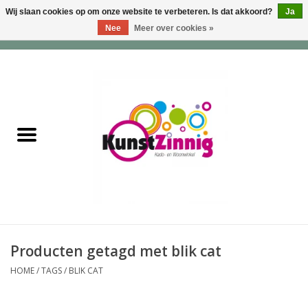
Wij slaan cookies op om onze website te verbeteren. Is dat akkoord?
Ja
Nee
Meer over cookies »
0 Artikelen - €0,00
Home
Servies
Wonen & Lifestyle
Geuren & Zepen
HappySoaps & Shampoo
Bars
Producten getagd met blik cat
HOME
/
TAGS
/
BLIK CAT
Tassen & Portemonnees