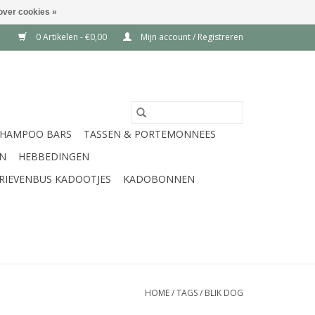
over cookies »
0 Artikelen - €0,00
Mijn account / Registreren
SHAMPOO BARS
TASSEN & PORTEMONNEES
EN
HEBBEDINGEN
RIEVENBUS KADOOTJES
KADOBONNEN
HOME
/
TAGS
/
BLIK DOG