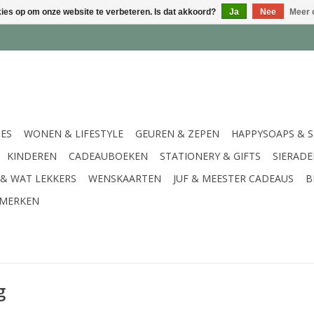
kies op om onze website te verbeteren. Is dat akkoord?
Ja
Nee
Meer 
IES
WONEN & LIFESTYLE
GEUREN & ZEPEN
HAPPYSOAPS & 
KINDEREN
CADEAUBOEKEN
STATIONERY & GIFTS
SIERAD
 & WAT LEKKERS
WENSKAARTEN
JUF & MEESTER CADEAUS
B
MERKEN
g