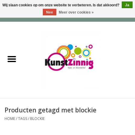
Wij slaan cookies op om onze website te verbeteren. Is dat akkoord?
Ja
Nee
Meer over cookies »
0 Artikelen - €0,00
Home
Servies
Wonen & Lifestyle
Geuren & Zepen
HappySoaps & Shampoo
Bars
Producten getagd met blockie
HOME
/
TAGS
/
BLOCKIE
Tassen & Portemonnees