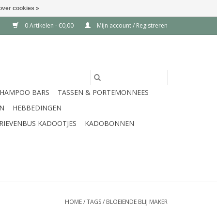
over cookies »
0 Artikelen - €0,00
Mijn account / Registreren
SHAMPOO BARS
TASSEN & PORTEMONNEES
EN
HEBBEDINGEN
RIEVENBUS KADOOTJES
KADOBONNEN
HOME
/
TAGS
/
BLOEIENDE BLIJ MAKER