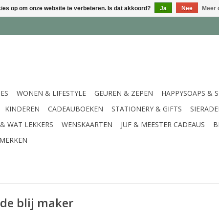
kies op om onze website te verbeteren. Is dat akkoord?
Ja
Nee
Meer 
IES
WONEN & LIFESTYLE
GEUREN & ZEPEN
HAPPYSOAPS & 
KINDEREN
CADEAUBOEKEN
STATIONERY & GIFTS
SIERAD
 & WAT LEKKERS
WENSKAARTEN
JUF & MEESTER CADEAUS
B
MERKEN
de blij maker