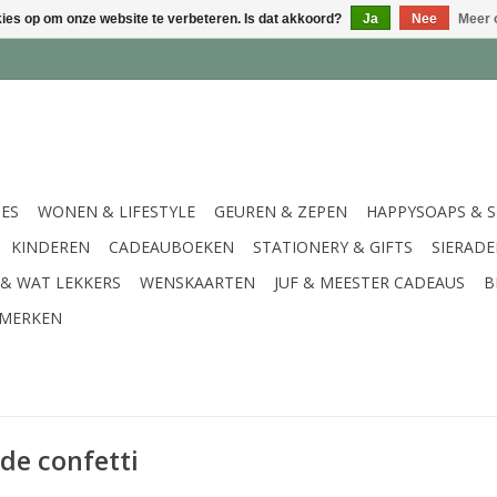
kies op om onze website te verbeteren. Is dat akkoord?
Ja
Nee
Meer 
IES
WONEN & LIFESTYLE
GEUREN & ZEPEN
HAPPYSOAPS & 
KINDEREN
CADEAUBOEKEN
STATIONERY & GIFTS
SIERAD
 & WAT LEKKERS
WENSKAARTEN
JUF & MEESTER CADEAUS
B
MERKEN
de confetti