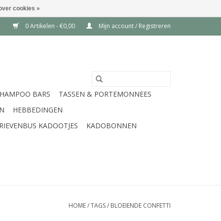
over cookies »
0 Artikelen - €0,00
Mijn account / Registreren
SHAMPOO BARS
TASSEN & PORTEMONNEES
EN
HEBBEDINGEN
RIEVENBUS KADOOTJES
KADOBONNEN
HOME
/
TAGS
/
BLOEIENDE CONFETTI