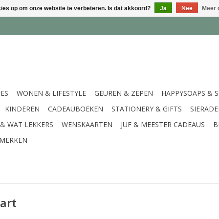
kies op om onze website te verbeteren. Is dat akkoord?
Ja
Nee
Meer 
IES
WONEN & LIFESTYLE
GEUREN & ZEPEN
HAPPYSOAPS & 
KINDEREN
CADEAUBOEKEN
STATIONERY & GIFTS
SIERAD
 & WAT LEKKERS
WENSKAARTEN
JUF & MEESTER CADEAUS
B
MERKEN
art