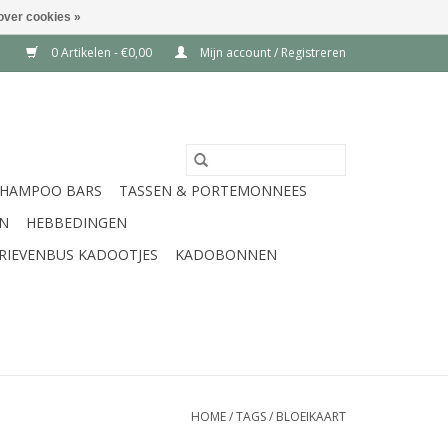
over cookies »
0 Artikelen - €0,00
Mijn account / Registreren
SHAMPOO BARS
TASSEN & PORTEMONNEES
EN
HEBBEDINGEN
RIEVENBUS KADOOTJES
KADOBONNEN
HOME
/
TAGS
/
BLOEIKAART