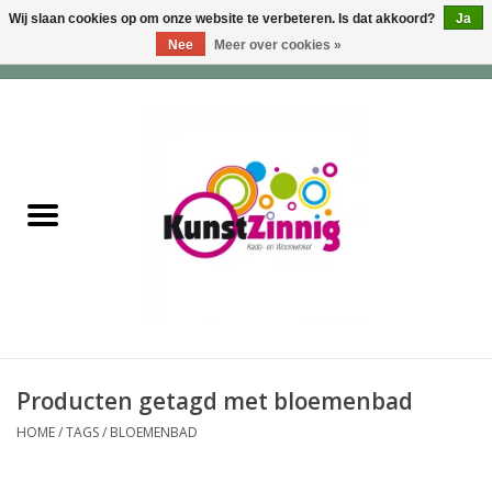
Wij slaan cookies op om onze website te verbeteren. Is dat akkoord?
Ja
Nee
Meer over cookies »
0 Artikelen - €0,00
Home
Servies
Wonen & Lifestyle
Geuren & Zepen
HappySoaps & Shampoo
Bars
Producten getagd met bloemenbad
HOME
/
TAGS
/
BLOEMENBAD
Tassen & Portemonnees