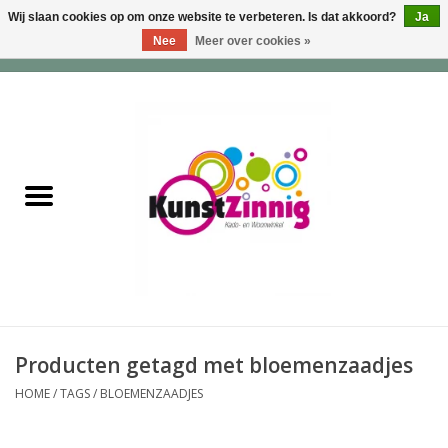
Wij slaan cookies op om onze website te verbeteren. Is dat akkoord?
Ja
Nee
Meer over cookies »
0 Artikelen - €0,00
Home
Servies
Wonen & Lifestyle
Geuren & Zepen
HappySoaps & Shampoo
Bars
Producten getagd met bloemenzaadjes
HOME
/
TAGS
/
BLOEMENZAADJES
Tassen & Portemonnees