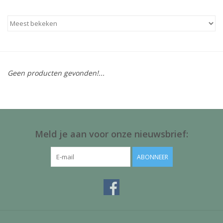
Baby & Kids
Kinderen
Cadeauboeken
Geen producten gevonden!...
Stationery & Gifts
Sieraden
Meld je aan voor onze nieuwsbrief:
Hebbedingen
ABONNEER
Thee, Koffie & wat Lekkers
Wenskaarten