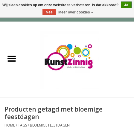
Wij slaan cookies op om onze website te verbeteren. Is dat akkoord?
Ja
Nee
Meer over cookies »
0 Artikelen - €0,00
Home
Servies
Wonen & Lifestyle
Geuren & Zepen
HappySoaps & Shampoo
Bars
Producten getagd met bloemige
feestdagen
Tassen & Portemonnees
HOME
/
TAGS
/
BLOEMIGE FEESTDAGEN