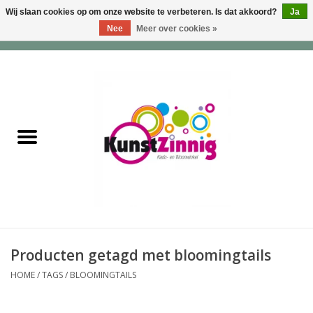
Wij slaan cookies op om onze website te verbeteren. Is dat akkoord?
Ja
Nee
Meer over cookies »
0 Artikelen - €0,00
Home
Servies
Wonen & Lifestyle
Geuren & Zepen
HappySoaps & Shampoo
Bars
Producten getagd met bloomingtails
HOME
/
TAGS
/
BLOOMINGTAILS
Tassen & Portemonnees