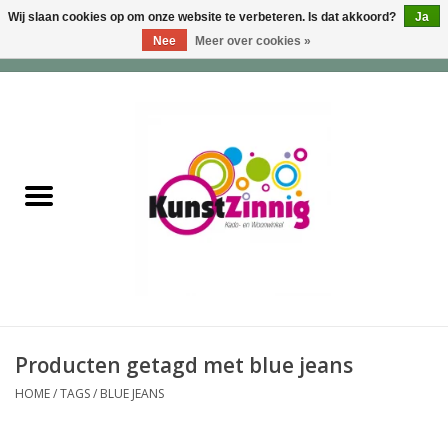
Wij slaan cookies op om onze website te verbeteren. Is dat akkoord?
Ja
Nee
Meer over cookies »
0 Artikelen - €0,00
Home
Servies
Wonen & Lifestyle
Geuren & Zepen
HappySoaps & Shampoo
Bars
Producten getagd met blue jeans
HOME
/
TAGS
/
BLUE JEANS
Tassen & Portemonnees