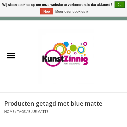
Wij slaan cookies op om onze website te verbeteren. Is dat akkoord?
Ja
Nee
Meer over cookies »
0 Artikelen - €0,00
Home
Servies
Wonen & Lifestyle
Geuren & Zepen
HappySoaps & Shampoo
Bars
Producten getagd met blue matte
HOME
/
TAGS
/
BLUE MATTE
Tassen & Portemonnees