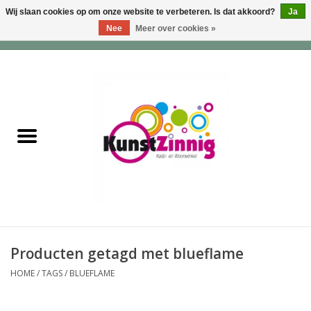
Wij slaan cookies op om onze website te verbeteren. Is dat akkoord?
Ja
Nee
Meer over cookies »
0 Artikelen - €0,00
Home
Servies
Wonen & Lifestyle
Geuren & Zepen
HappySoaps & Shampoo
Bars
Producten getagd met blueflame
HOME
/
TAGS
/
BLUEFLAME
Tassen & Portemonnees