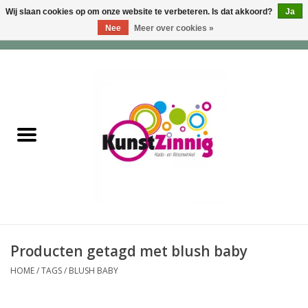
Wij slaan cookies op om onze website te verbeteren. Is dat akkoord?
Ja
Nee
Meer over cookies »
0 Artikelen - €0,00
Home
Servies
Wonen & Lifestyle
Geuren & Zepen
HappySoaps & Shampoo
Bars
Producten getagd met blush baby
HOME
/
TAGS
/
BLUSH BABY
Tassen & Portemonnees