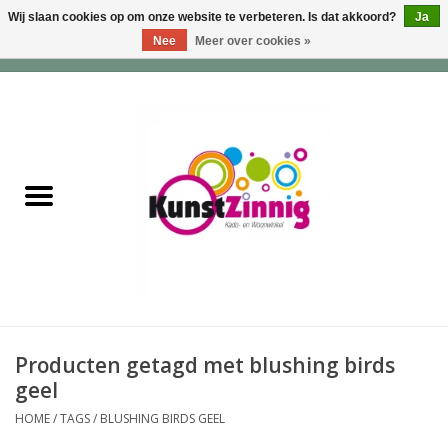
Wij slaan cookies op om onze website te verbeteren. Is dat akkoord?
Ja
Nee
Meer over cookies »
0 Artikelen - €0,00
Home
Servies
Wonen & Lifestyle
Geuren & Zepen
HappySoaps & Shampoo
Bars
Producten getagd met blushing birds
geel
Tassen & Portemonnees
HOME
/
TAGS
/
BLUSHING BIRDS GEEL