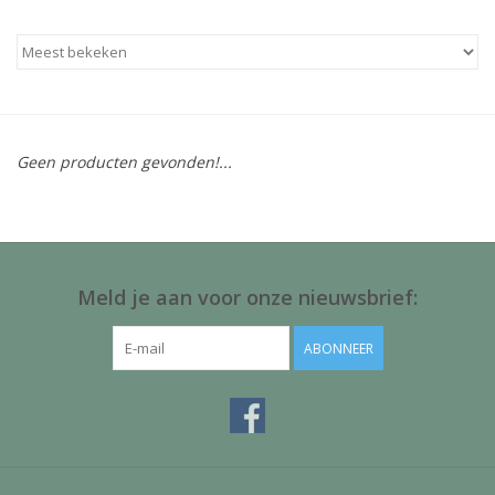
Baby & Kids
Kinderen
Cadeauboeken
Geen producten gevonden!...
Stationery & Gifts
Sieraden
Meld je aan voor onze nieuwsbrief:
Hebbedingen
ABONNEER
Thee, Koffie & wat Lekkers
Wenskaarten