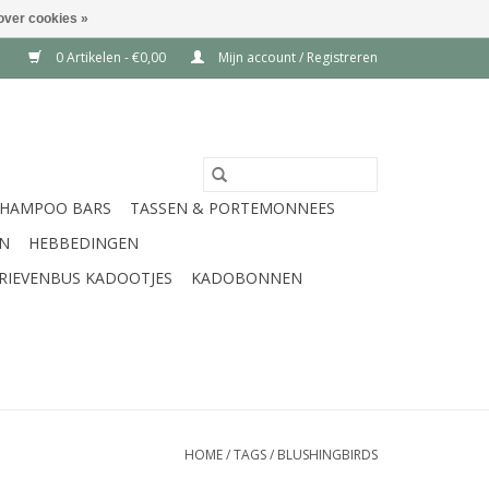
over cookies »
0 Artikelen - €0,00
Mijn account / Registreren
SHAMPOO BARS
TASSEN & PORTEMONNEES
EN
HEBBEDINGEN
RIEVENBUS KADOOTJES
KADOBONNEN
HOME
/
TAGS
/
BLUSHINGBIRDS