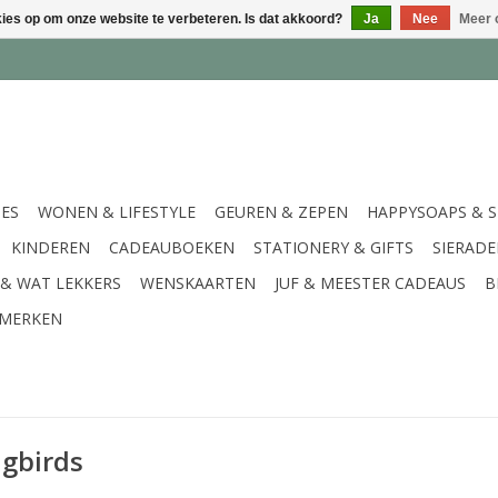
kies op om onze website te verbeteren. Is dat akkoord?
Ja
Nee
Meer 
IES
WONEN & LIFESTYLE
GEUREN & ZEPEN
HAPPYSOAPS & 
KINDEREN
CADEAUBOEKEN
STATIONERY & GIFTS
SIERAD
 & WAT LEKKERS
WENSKAARTEN
JUF & MEESTER CADEAUS
B
MERKEN
ngbirds