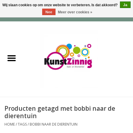
Wij slaan cookies op om onze website te verbeteren. Is dat akkoord?
Ja
Nee
Meer over cookies »
0 Artikelen - €0,00
Home
Servies
Wonen & Lifestyle
Geuren & Zepen
HappySoaps & Shampoo
Bars
Producten getagd met bobbi naar de
dierentuin
Tassen & Portemonnees
HOME
/
TAGS
/
BOBBI NAAR DE DIERENTUIN