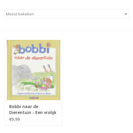
Baby & Kids
Kinderen
Cadeauboeken
Stationery & Gifts
Sieraden
Hebbedingen
Thee, Koffie & wat Lekkers
Bobbi naar de
Dierentuin - Een vrolijk
boek voor Peuters
€9,99
Wenskaarten