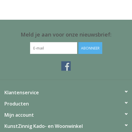
Juf & Meester Cadeaus
Brievenbus Kadootjes
Meld je aan voor onze nieuwsbrief:
Kadobonnen
ABONNEER
Geslaagd!
Merken
Klantenservice
Producten
Mijn account
KunstZinnig Kado- en Woonwinkel