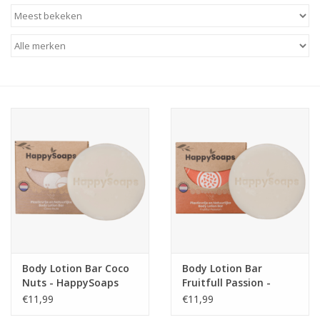
Baby & Kids
Kinderen
Cadeauboeken
Stationery & Gifts
Sieraden
Hebbedingen
Thee, Koffie & wat Lekkers
Body Lotion Bar Coco
Body Lotion Bar
Nuts - HappySoaps
Fruitfull Passion -
Wenskaarten
HappySoaps
€11,99
€11,99