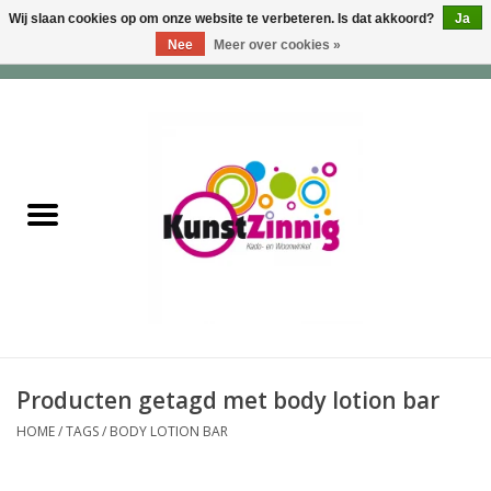
Wij slaan cookies op om onze website te verbeteren. Is dat akkoord?
Ja
Nee
Meer over cookies »
0 Artikelen - €0,00
Home
Servies
Wonen & Lifestyle
Geuren & Zepen
HappySoaps & Shampoo
Bars
Producten getagd met body lotion bar
HOME
/
TAGS
/
BODY LOTION BAR
Tassen & Portemonnees