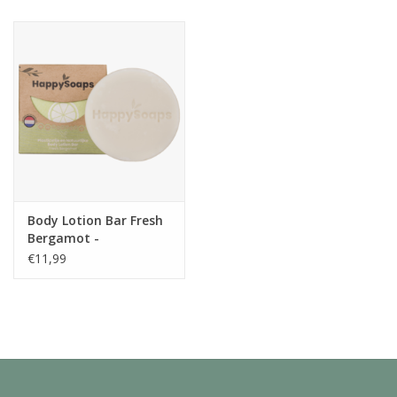
Juf & Meester Cadeaus
Brievenbus Kadootjes
Kadobonnen
Geslaagd!
Merken
Body Lotion Bar Fresh
Bergamot -
HappySoaps
€11,99