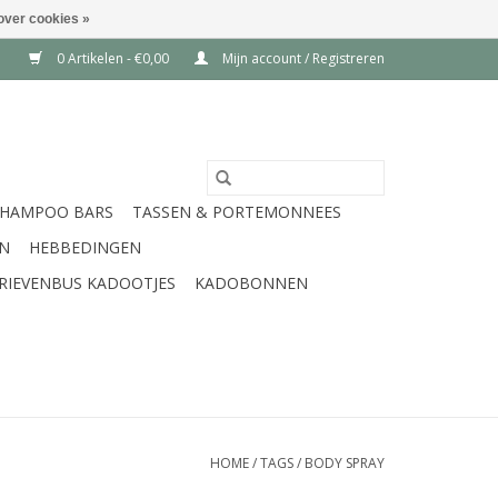
over cookies »
0 Artikelen - €0,00
Mijn account / Registreren
SHAMPOO BARS
TASSEN & PORTEMONNEES
EN
HEBBEDINGEN
RIEVENBUS KADOOTJES
KADOBONNEN
HOME
/
TAGS
/
BODY SPRAY