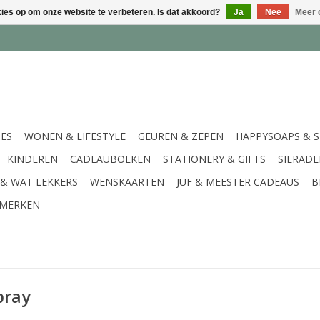
kies op om onze website te verbeteren. Is dat akkoord?
Ja
Nee
Meer 
IES
WONEN & LIFESTYLE
GEUREN & ZEPEN
HAPPYSOAPS & 
KINDEREN
CADEAUBOEKEN
STATIONERY & GIFTS
SIERAD
 & WAT LEKKERS
WENSKAARTEN
JUF & MEESTER CADEAUS
B
MERKEN
pray