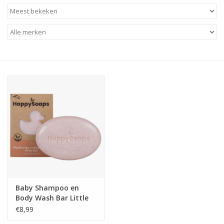
Baby & Kids
Kinderen
Cadeauboeken
Stationery & Gifts
Sieraden
Hebbedingen
Thee, Koffie & wat Lekkers
Baby Shampoo en
Body Wash Bar Little
Wenskaarten
Sunshine -
€8,99
HappySoaps