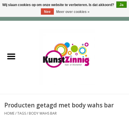
Wij slaan cookies op om onze website te verbeteren. Is dat akkoord?
Ja
Nee
Meer over cookies »
0 Artikelen - €0,00
Home
Servies
Wonen & Lifestyle
Geuren & Zepen
HappySoaps & Shampoo
Bars
Producten getagd met body wahs bar
HOME
/
TAGS
/
BODY WAHS BAR
Tassen & Portemonnees