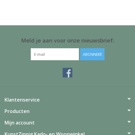
Juf & Meester Cadeaus
Brievenbus Kadootjes
Kadobonnen
Meld je aan voor onze nieuwsbrief:
Geslaagd!
ABONNEER
Merken
Klantenservice
Producten
Mijn account
KunstZinnig Kado- en Woonwinkel