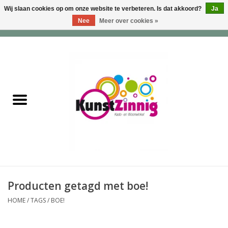
Wij slaan cookies op om onze website te verbeteren. Is dat akkoord?
Ja
Nee
Meer over cookies »
0 Artikelen - €0,00
Home
Servies
Wonen & Lifestyle
Geuren & Zepen
HappySoaps & Shampoo
Bars
Producten getagd met boe!
HOME
/
TAGS
/
BOE!
Tassen & Portemonnees