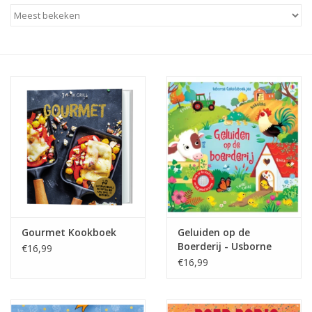
Baby & Kids
Kinderen
Cadeauboeken
Stationery & Gifts
Sieraden
Hebbedingen
Gourmet Kookboek
Geluiden op de
Thee, Koffie & wat Lekkers
Boerderij - Usborne
€16,99
€16,99
Wenskaarten