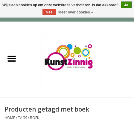
Wij slaan cookies op om onze website te verbeteren. Is dat akkoord?
Ja
Nee
Meer over cookies »
0 Artikelen - €0,00
Home
Servies
Wonen & Lifestyle
Geuren & Zepen
HappySoaps & Shampoo
Bars
Producten getagd met boek
HOME
/
TAGS
/
BOEK
Tassen & Portemonnees