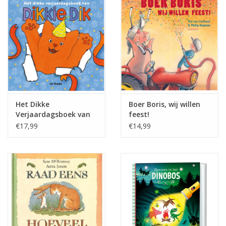
Juf & Meester Cadeaus
Brievenbus Kadootjes
Kadobonnen
Geslaagd!
Het Dikke
Boer Boris, wij willen
Verjaardagsboek van
feest!
Merken
Dikkie Dik
€17,99
€14,99