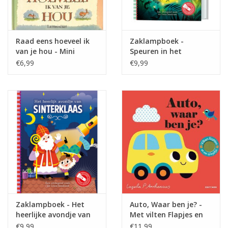
Raad eens hoeveel ik
Zaklampboek -
van je hou - Mini
Speuren in het
Boekje
Dinobos
€6,99
€9,99
Zaklampboek - Het
Auto, Waar ben je? -
heerlijke avondje van
Met vilten Flapjes en
Sinterklaas
een spiegeltje
€9,99
€11,99