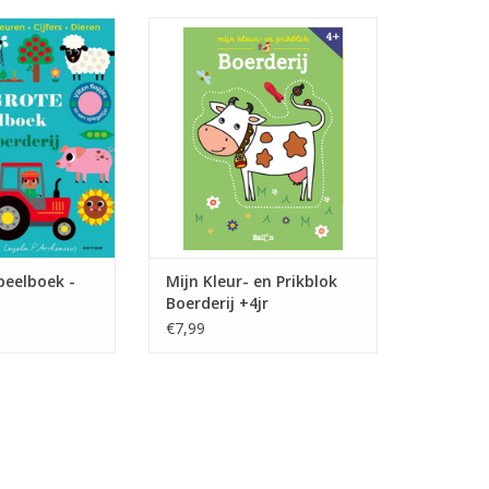
 kartonboek
Deze set bestaat uit 12 plaatjes
erste concepten
die je kunt inkleuren en
ctieve manier,
uitprikken. Bij de set zit een
spel wordt
prikpen en een prikmat om
. Elke pagina
onder de plaatjes te leggen bij
es en onder elke
het prikken.
lt een verrassing.
TOEVOEGEN AAN WINKELWAGEN
te Speelboek -
 leren een feest v
N WINKELWAGEN
peelboek -
Mijn Kleur- en Prikblok
Boerderij +4jr
€7,99