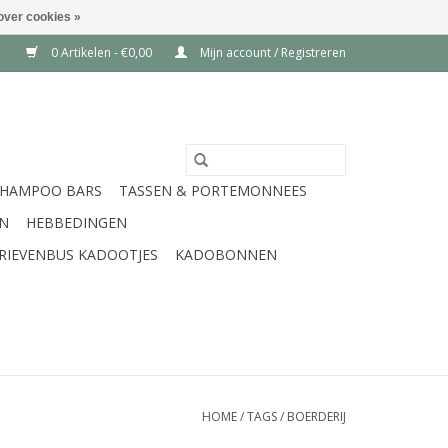
over cookies »
0 Artikelen - €0,00
Mijn account / Registreren
SHAMPOO BARS
TASSEN & PORTEMONNEES
EN
HEBBEDINGEN
RIEVENBUS KADOOTJES
KADOBONNEN
HOME
/
TAGS
/
BOERDERIJ