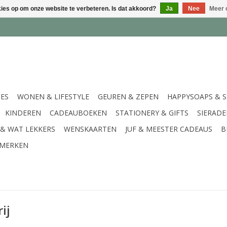
kies op om onze website te verbeteren. Is dat akkoord?
Ja
Nee
Meer 
IES
WONEN & LIFESTYLE
GEUREN & ZEPEN
HAPPYSOAPS & 
KINDEREN
CADEAUBOEKEN
STATIONERY & GIFTS
SIERAD
 & WAT LEKKERS
WENSKAARTEN
JUF & MEESTER CADEAUS
B
MERKEN
ij