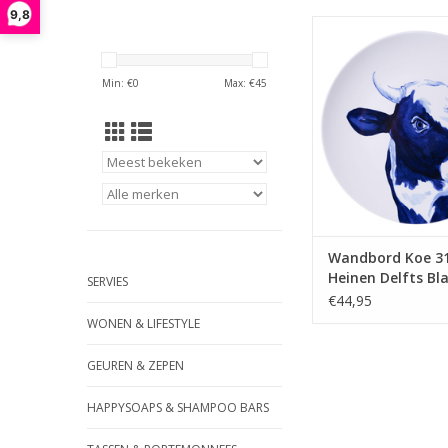
9,8
Deze ronde wanddec
keramiek is van e
kwaliteit en is eenvo
Min: €
0
Max: €
45
muur te bevestigen d
haakje aan de achterk
bord.
TOEVOEGEN AAN WI
Wandbord Koe 3
Heinen Delfts Bl
SERVIES
€44,95
WONEN & LIFESTYLE
GEUREN & ZEPEN
HAPPYSOAPS & SHAMPOO BARS