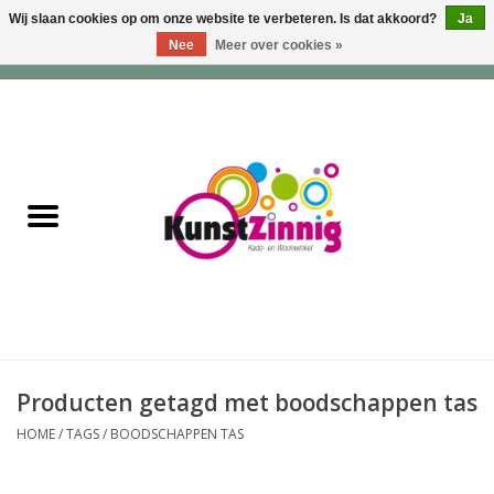
Wij slaan cookies op om onze website te verbeteren. Is dat akkoord?
Ja
Nee
Meer over cookies »
0 Artikelen - €0,00
Home
Servies
Wonen & Lifestyle
Geuren & Zepen
HappySoaps & Shampoo
Bars
Producten getagd met boodschappen tas
HOME
/
TAGS
/
BOODSCHAPPEN TAS
Tassen & Portemonnees