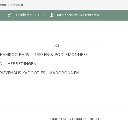
over cookies »
0 Artikelen - €0,00
Mijn account / Registreren
SHAMPOO BARS
TASSEN & PORTEMONNEES
EN
HEBBEDINGEN
RIEVENBUS KADOOTJES
KADOBONNEN
HOME
/
TAGS
/
BORRELKRUIDEN