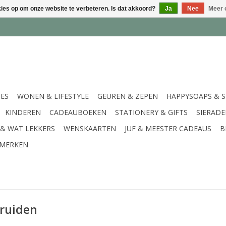
kies op om onze website te verbeteren. Is dat akkoord?
Ja
Nee
Meer 
IES
WONEN & LIFESTYLE
GEUREN & ZEPEN
HAPPYSOAPS & 
KINDEREN
CADEAUBOEKEN
STATIONERY & GIFTS
SIERAD
 & WAT LEKKERS
WENSKAARTEN
JUF & MEESTER CADEAUS
B
MERKEN
ruiden