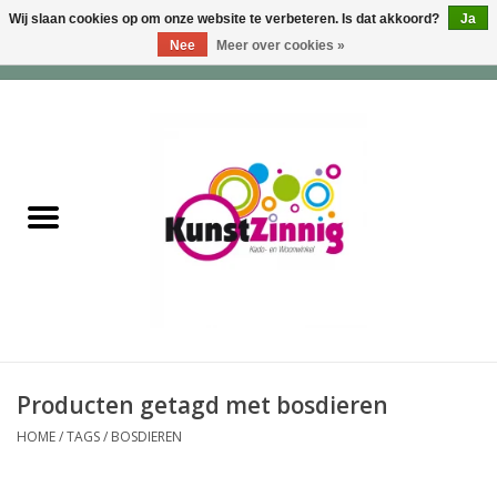
Wij slaan cookies op om onze website te verbeteren. Is dat akkoord?
Ja
Nee
Meer over cookies »
0 Artikelen - €0,00
Home
Servies
Wonen & Lifestyle
Geuren & Zepen
HappySoaps & Shampoo
Bars
Producten getagd met bosdieren
HOME
/
TAGS
/
BOSDIEREN
Tassen & Portemonnees