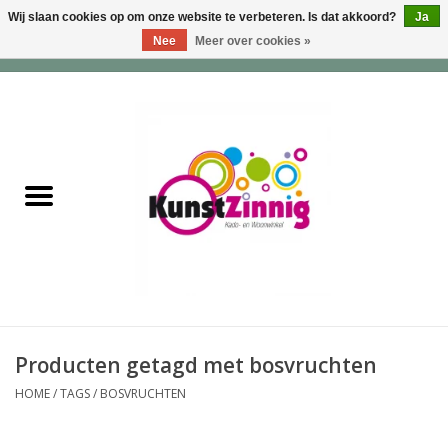
Wij slaan cookies op om onze website te verbeteren. Is dat akkoord?
Ja
Nee
Meer over cookies »
0 Artikelen - €0,00
Home
Servies
Wonen & Lifestyle
Geuren & Zepen
HappySoaps & Shampoo
Bars
Producten getagd met bosvruchten
HOME
/
TAGS
/
BOSVRUCHTEN
Tassen & Portemonnees