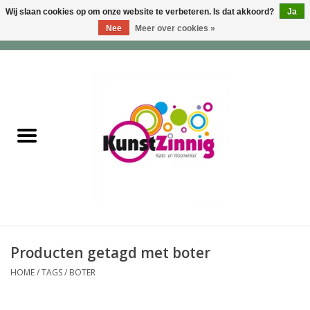
Wij slaan cookies op om onze website te verbeteren. Is dat akkoord?
Ja
Nee
Meer over cookies »
0 Artikelen - €0,00
Home
Servies
Wonen & Lifestyle
Geuren & Zepen
HappySoaps & Shampoo
Bars
Producten getagd met boter
HOME
/
TAGS
/
BOTER
Tassen & Portemonnees