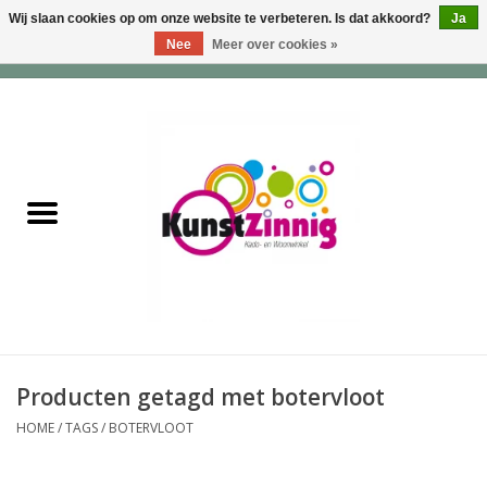
Wij slaan cookies op om onze website te verbeteren. Is dat akkoord?
Ja
Nee
Meer over cookies »
0 Artikelen - €0,00
Home
Servies
Wonen & Lifestyle
Geuren & Zepen
HappySoaps & Shampoo
Bars
Producten getagd met botervloot
HOME
/
TAGS
/
BOTERVLOOT
Tassen & Portemonnees